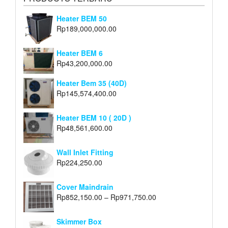
Heater BEM 50
Rp
189,000,000.00
Heater BEM 6
Rp
43,200,000.00
Heater Bem 35 (40D)
Rp
145,574,400.00
Heater BEM 10 ( 20D )
Rp
48,561,600.00
Wall Inlet Fitting
Rp
224,250.00
Cover Maindrain
Rp
852,150.00
–
Rp
971,750.00
Skimmer Box