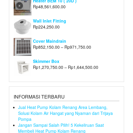
Heater BEM 10 ( 20D )
Rp
48,561,600.00
Wall Inlet Fitting
Rp
224,250.00
Cover Maindrain
Rp
852,150.00
–
Rp
971,750.00
Skimmer Box
Rp
1,270,750.00
–
Rp
1,644,500.00
INFORMASI TERBARU
Jual Heat Pump Kolam Renang Area Lembang,
Solusi Kolam Air Hangat yang Nyaman dari Trijaya
Pompa
Jangan Sampai Salah Pilih! 5 Kekeliruan Saat
Membeli Heat Pump Kolam Renang