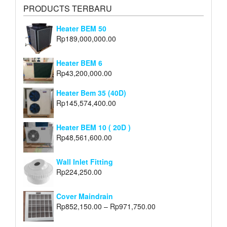
PRODUCTS TERBARU
Heater BEM 50
Rp
189,000,000.00
Heater BEM 6
Rp
43,200,000.00
Heater Bem 35 (40D)
Rp
145,574,400.00
Heater BEM 10 ( 20D )
Rp
48,561,600.00
Wall Inlet Fitting
Rp
224,250.00
Cover Maindrain
Rp
852,150.00
–
Rp
971,750.00