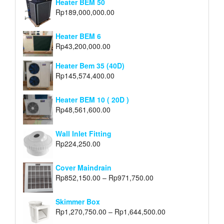
Heater BEM 50
Rp
189,000,000.00
Heater BEM 6
Rp
43,200,000.00
Heater Bem 35 (40D)
Rp
145,574,400.00
Heater BEM 10 ( 20D )
Rp
48,561,600.00
Wall Inlet Fitting
Rp
224,250.00
Cover Maindrain
Rp
852,150.00
–
Rp
971,750.00
Skimmer Box
Rp
1,270,750.00
–
Rp
1,644,500.00