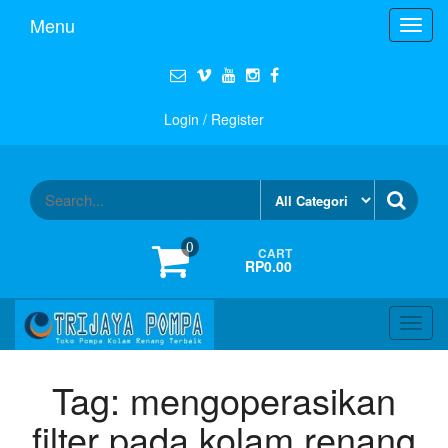
Menu
Toggl
navig
Login / Register
0
CART
RP0.00
Toggl
navig
Tag:
mengoperasikan
filter pada kolam renang