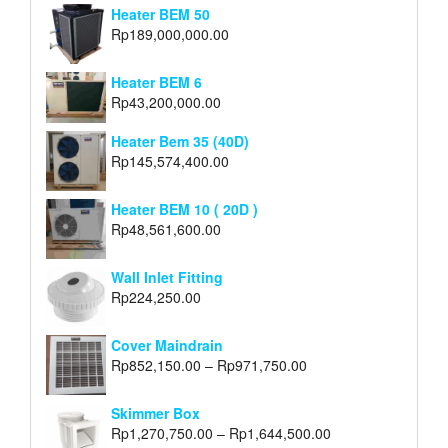
Heater BEM 50
Rp
189,000,000.00
Heater BEM 6
Rp
43,200,000.00
Heater Bem 35 (40D)
Rp
145,574,400.00
Heater BEM 10 ( 20D )
Rp
48,561,600.00
Wall Inlet Fitting
Rp
224,250.00
Cover Maindrain
Rp
852,150.00
–
Rp
971,750.00
Skimmer Box
Rp
1,270,750.00
–
Rp
1,644,500.00