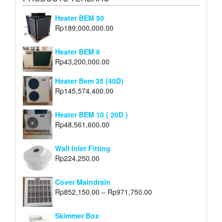
Heater BEM 50
Rp
189,000,000.00
Heater BEM 6
Rp
43,200,000.00
Heater Bem 35 (40D)
Rp
145,574,400.00
Heater BEM 10 ( 20D )
Rp
48,561,600.00
Wall Inlet Fitting
Rp
224,250.00
Cover Maindrain
Rp
852,150.00
–
Rp
971,750.00
Skimmer Box