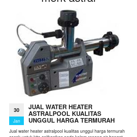
JUAL WATER HEATER
30
ASTRALPOOL KUALITAS
UNGGUL HARGA TERMURAH
Jan
Jual water heater astralpool kualitas unggul harga termurah
cocok untuk kita aplikasikan pada kolam renang air hangat