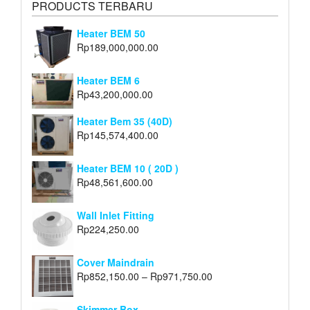
PRODUCTS TERBARU
Heater BEM 50
Rp
189,000,000.00
Heater BEM 6
Rp
43,200,000.00
Heater Bem 35 (40D)
Rp
145,574,400.00
Heater BEM 10 ( 20D )
Rp
48,561,600.00
Wall Inlet Fitting
Rp
224,250.00
Cover Maindrain
Rp
852,150.00
–
Rp
971,750.00
Skimmer Box