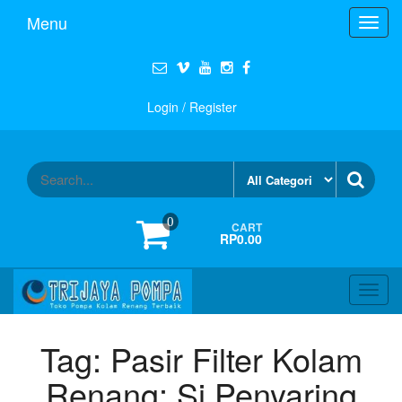
Menu
Toggl
navig
Login / Register
0
CART
RP0.00
Toggl
navig
Tag:
Pasir Filter Kolam
Renang: Si Penyaring