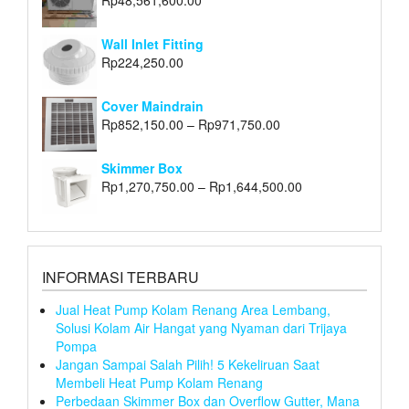
Rp
48,561,600.00
Wall Inlet Fitting
Rp
224,250.00
Cover Maindrain
Rp
852,150.00
–
Rp
971,750.00
Skimmer Box
Rp
1,270,750.00
–
Rp
1,644,500.00
INFORMASI TERBARU
Jual Heat Pump Kolam Renang Area Lembang,
Solusi Kolam Air Hangat yang Nyaman dari Trijaya
Pompa
Jangan Sampai Salah Pilih! 5 Kekeliruan Saat
Membeli Heat Pump Kolam Renang
Perbedaan Skimmer Box dan Overflow Gutter, Mana