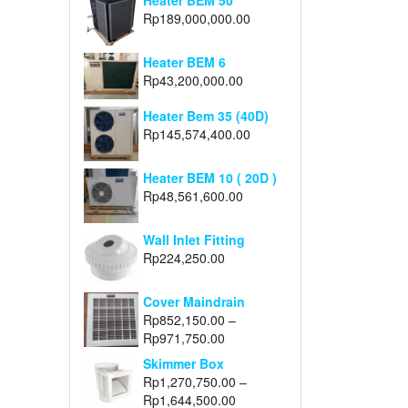
Heater BEM 50
Rp
189,000,000.00
Heater BEM 6
Rp
43,200,000.00
Heater Bem 35 (40D)
Rp
145,574,400.00
Heater BEM 10 ( 20D )
Rp
48,561,600.00
Wall Inlet Fitting
Rp
224,250.00
Cover Maindrain
Rp
852,150.00
–
Rp
971,750.00
Skimmer Box
Rp
1,270,750.00
–
Rp
1,644,500.00