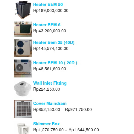
Heater BEM 50
Rp
189,000,000.00
Heater BEM 6
Rp
43,200,000.00
Heater Bem 35 (40D)
Rp
145,574,400.00
Heater BEM 10 ( 20D )
Rp
48,561,600.00
Wall Inlet Fitting
Rp
224,250.00
Cover Maindrain
Rp
852,150.00
–
Rp
971,750.00
Skimmer Box
Rp
1,270,750.00
–
Rp
1,644,500.00