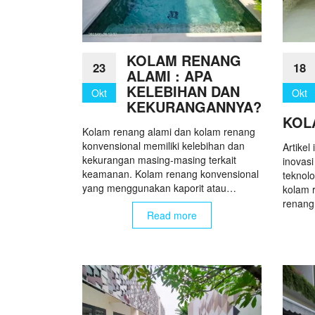
KOLAM RENANG
23
18
ALAMI : APA
KELEBIHAN DAN
Okt
Okt
KEKURANGANNYA?
KOL
Kolam renang alami dan kolam renang
konvensional memiliki kelebihan dan
Artikel
kekurangan masing-masing terkait
inovas
keamanan. Kolam renang konvensional
teknol
yang menggunakan kaporit atau…
kolam 
renang
Read more