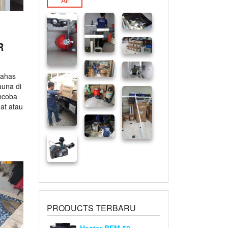
All
R
bahas
una di
ncoba
at atau
PRODUCTS TERBARU