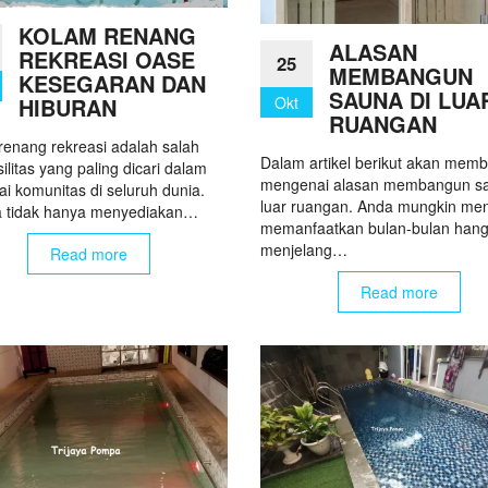
KOLAM RENANG
ALASAN
REKREASI OASE
25
MEMBANGUN
KESEGARAN DAN
SAUNA DI LUA
HIBURAN
Okt
RUANGAN
renang rekreasi adalah salah
Dalam artikel berikut akan mem
silitas yang paling dicari dalam
mengenai alasan membangun sa
i komunitas di seluruh dunia.
luar ruangan. Anda mungkin me
 tidak hanya menyediakan…
memanfaatkan bulan-bulan hang
menjelang…
Read more
Read more