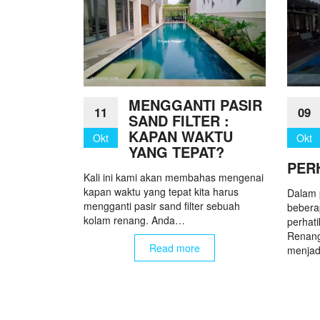
MENGGANTI PASIR
11
09
SAND FILTER :
KAPAN WAKTU
Okt
Okt
YANG TEPAT?
PER
Kali ini kami akan membahas mengenai
kapan waktu yang tepat kita harus
Dalam 
mengganti pasir sand filter sebuah
bebera
kolam renang. Anda…
perhat
Renang
Read more
menjad