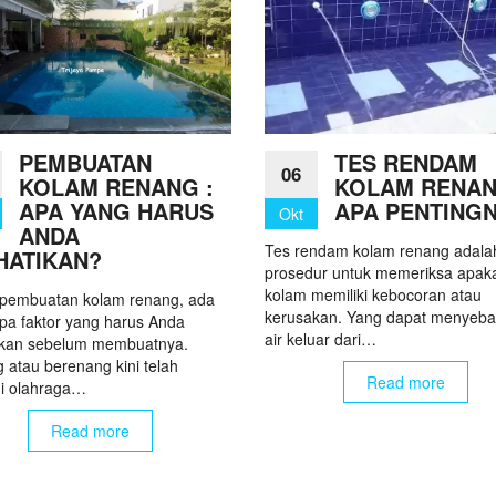
PEMBUATAN
TES RENDAM
06
KOLAM RENANG :
KOLAM RENAN
APA YANG HARUS
APA PENTING
Okt
ANDA
Tes rendam kolam renang adala
HATIKAN?
prosedur untuk memeriksa apak
kolam memiliki kebocoran atau
pembuatan kolam renang, ada
kerusakan. Yang dapat menyeb
pa faktor yang harus Anda
air keluar dari…
ikan sebelum membuatnya.
 atau berenang kini telah
Read more
i olahraga…
Read more