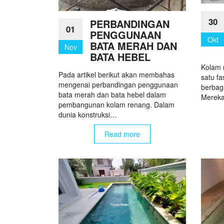
30
PERBANDINGAN
01
PENGGUNAAN
Okt
BATA MERAH DAN
Nov
BATA HEBEL
Kolam 
Pada artikel berikut akan membahas
satu fa
mengenai perbandingan penggunaan
berbaga
bata merah dan bata hebel dalam
Mereka
pembangunan kolam renang. Dalam
dunia konstruksi…
Read more