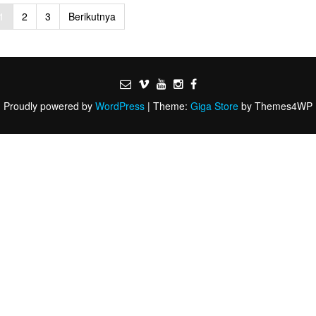
1
2
3
Berikutnya
Proudly powered by
WordPress
|
Theme:
Giga Store
by Themes4WP