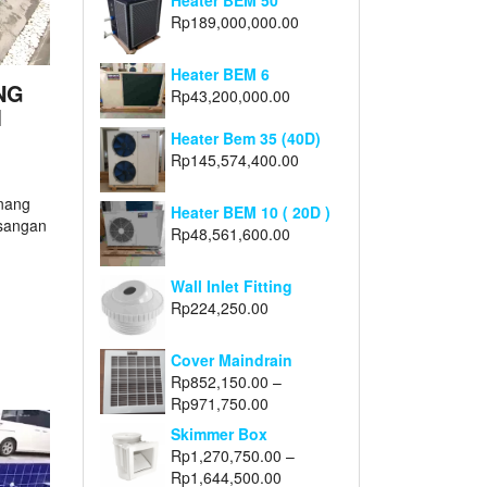
Heater BEM 50
Rp
189,000,000.00
Heater BEM 6
NG
Rp
43,200,000.00
M
Heater Bem 35 (40D)
Rp
145,574,400.00
nang
Heater BEM 10 ( 20D )
sangan
Rp
48,561,600.00
Wall Inlet Fitting
Rp
224,250.00
Cover Maindrain
Rp
852,150.00
–
Rp
971,750.00
Skimmer Box
Rp
1,270,750.00
–
Rp
1,644,500.00