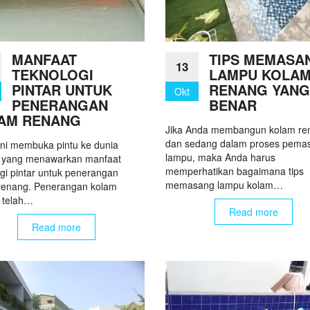
MANFAAT
TIPS MEMASA
13
TEKNOLOGI
LAMPU KOLA
PINTAR UNTUK
RENANG YANG
Okt
PENERANGAN
BENAR
AM RENANG
Jika Anda membangun kolam re
dan sedang dalam proses pema
 ini membuka pintu ke dunia
lampu, maka Anda harus
i yang menawarkan manfaat
memperhatikan bagaimana tips
ogi pintar untuk penerangan
memasang lampu kolam…
renang. Penerangan kolam
 telah…
Read more
Read more