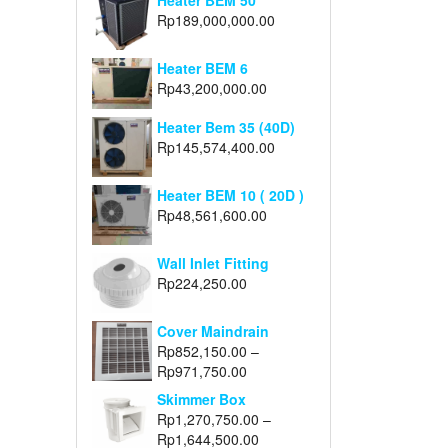
Heater BEM 50
Rp
189,000,000.00
Heater BEM 6
Rp
43,200,000.00
Heater Bem 35 (40D)
Rp
145,574,400.00
Heater BEM 10 ( 20D )
Rp
48,561,600.00
Wall Inlet Fitting
Rp
224,250.00
Cover Maindrain
Rp
852,150.00
–
Rp
971,750.00
Skimmer Box
Rp
1,270,750.00
–
Rp
1,644,500.00