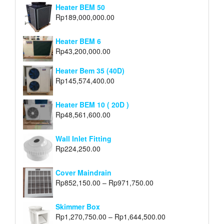
Heater BEM 50
Rp
189,000,000.00
Heater BEM 6
Rp
43,200,000.00
Heater Bem 35 (40D)
Rp
145,574,400.00
Heater BEM 10 ( 20D )
Rp
48,561,600.00
Wall Inlet Fitting
Rp
224,250.00
Cover Maindrain
Rp
852,150.00
–
Rp
971,750.00
Skimmer Box
Rp
1,270,750.00
–
Rp
1,644,500.00