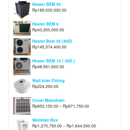
Heater BEM 50
Rp
189,000,000.00
Heater BEM 6
Rp
43,200,000.00
Heater Bem 35 (40D)
Rp
145,574,400.00
Heater BEM 10 ( 20D )
Rp
48,561,600.00
Wall Inlet Fitting
Rp
224,250.00
Cover Maindrain
Rp
852,150.00
–
Rp
971,750.00
Skimmer Box
Rp
1,270,750.00
–
Rp
1,644,500.00