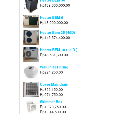
Heater BEM 50
Rp
189,000,000.00
Heater BEM 6
Rp
43,200,000.00
Heater Bem 35 (40D)
Rp
145,574,400.00
Heater BEM 10 ( 20D )
Rp
48,561,600.00
Wall Inlet Fitting
Rp
224,250.00
Cover Maindrain
Rp
852,150.00
–
Rp
971,750.00
Skimmer Box
Rp
1,270,750.00
–
Rp
1,644,500.00