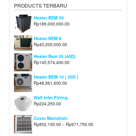
PRODUCTS TERBARU
Heater BEM 50
Rp
189,000,000.00
Heater BEM 6
Rp
43,200,000.00
Heater Bem 35 (40D)
Rp
145,574,400.00
Heater BEM 10 ( 20D )
Rp
48,561,600.00
Wall Inlet Fitting
Rp
224,250.00
Cover Maindrain
Rp
852,150.00
–
Rp
971,750.00