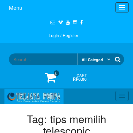
Menu
Toggl
navig
Login / Register
0
CART
RP0.00
Toggl
navig
Tag:
tips memilih
telescopic