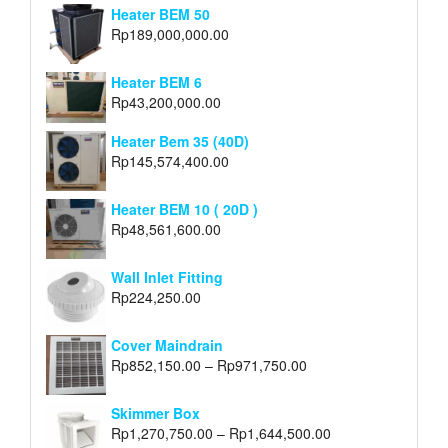
Heater BEM 50
Rp
189,000,000.00
Heater BEM 6
Rp
43,200,000.00
Heater Bem 35 (40D)
Rp
145,574,400.00
Heater BEM 10 ( 20D )
Rp
48,561,600.00
Wall Inlet Fitting
Rp
224,250.00
Cover Maindrain
Rp
852,150.00
–
Rp
971,750.00
Skimmer Box
Rp
1,270,750.00
–
Rp
1,644,500.00