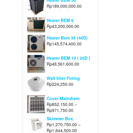
Heater BEM 50
Rp
189,000,000.00
Heater BEM 6
Rp
43,200,000.00
Heater Bem 35 (40D)
Rp
145,574,400.00
Heater BEM 10 ( 20D )
Rp
48,561,600.00
Wall Inlet Fitting
Rp
224,250.00
Cover Maindrain
Rp
852,150.00
–
Rp
971,750.00
Skimmer Box
Rp
1,270,750.00
–
Rp
1,644,500.00