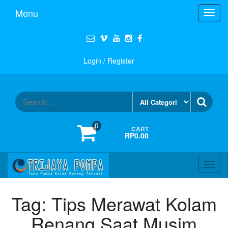
Menu
Toggl
navig
Login / Register
0
CART
RP0.00
Toggl
navig
Tag:
Tips Merawat Kolam
Renang Saat Musim