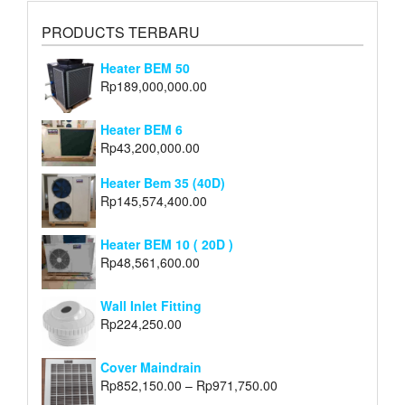
PRODUCTS TERBARU
Heater BEM 50
Rp
189,000,000.00
Heater BEM 6
Rp
43,200,000.00
Heater Bem 35 (40D)
Rp
145,574,400.00
Heater BEM 10 ( 20D )
Rp
48,561,600.00
Wall Inlet Fitting
Rp
224,250.00
Cover Maindrain
Rp
852,150.00
–
Rp
971,750.00