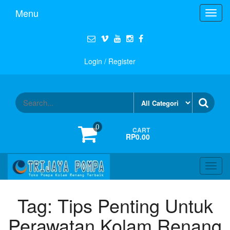
Menu
Toggl
navig
Login / Register
0
CART
RP0.00
Toggl
navig
Tag:
Tips Penting Untuk
Perawatan Kolam Renang