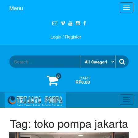
Menu
Toggl
navig
Login / Register
0
CART
RP0.00
Toggl
navig
Tag:
toko pompa jakarta