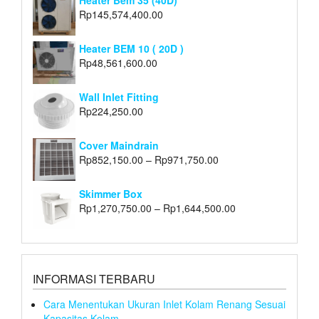
Heater Bem 35 (40D)
Rp
145,574,400.00
Heater BEM 10 ( 20D )
Rp
48,561,600.00
Wall Inlet Fitting
Rp
224,250.00
Cover Maindrain
Rp
852,150.00
–
Rp
971,750.00
Skimmer Box
Rp
1,270,750.00
–
Rp
1,644,500.00
INFORMASI TERBARU
Cara Menentukan Ukuran Inlet Kolam Renang Sesuai
Kapasitas Kolam