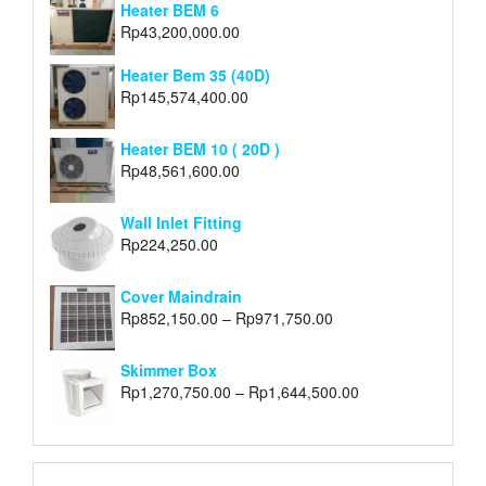
Heater BEM 6
Rp
43,200,000.00
Heater Bem 35 (40D)
Rp
145,574,400.00
Heater BEM 10 ( 20D )
Rp
48,561,600.00
Wall Inlet Fitting
Rp
224,250.00
Cover Maindrain
Rp
852,150.00
–
Rp
971,750.00
Skimmer Box
Rp
1,270,750.00
–
Rp
1,644,500.00