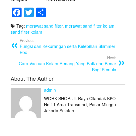
F
T
S
a
wi
h
Tag:
merawat sand filter
,
merawat sand filter kolam
,
c
tt
ar
sand filter kolam
e
er
e
Previous:
Fungsi dan Kekurangan serta Kelebihan Skimmer
b
Box
o
Next:
Cara Vacuum Kolam Renang Yang Baik dan Benar
o
Bagi Pemula
k
About The Author
admin
WORK SHOP: Jl. Raya Cilandak KKO
No.11 Area Transmart, Pasar Minggu
Jakarta Selatan