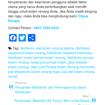
kenyamanan dan keamanan pengguna adalah faktor
utama yang harus Anda pertimbangkan saat memilih
tangga untuk kolam renang Anda. Jika Anda masih bingung
dan ragu, maka Anda bisa menghubungi kami
Trijaya
Pompa
.
Contact Person :
0857-7540-5224
F
T
S
a
wi
h
Tag:
distributor alat kolam renang jakarta
,
distributor
c
tt
ar
equipment kolam renang
,
Distributor hayward Indonesia
,
e
er
e
distributor mesin pompa kolam renang
,
distributor pompa
kolam renang
,
harga jual pompa kolam
,
jasa instalasi
b
kolam renang
,
Jasa Jual Pompa Kolam Renang Gorontalo
,
jual aksaesoris kolam renang tegal
,
jual alat kolam renang
o
murah
o
Previous:
Pengertian Maindrain dan Penerapannya dalam
k
Kehidupan
Next:
Pembuatan Waterfall (Air Terjun) Mini Untuk Kolam