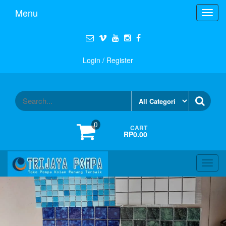
Menu
Toggl
navig
Login / Register
0
CART
RP0.00
Toggl
navig