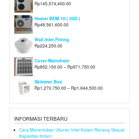
Rp
145,574,400.00
Heater BEM 10 ( 20D )
Rp
48,561,600.00
Wall Inlet Fitting
Rp
224,250.00
Cover Maindrain
Rp
852,150.00
–
Rp
971,750.00
Skimmer Box
Rp
1,270,750.00
–
Rp
1,644,500.00
INFORMASI TERBARU
Cara Menentukan Ukuran Inlet Kolam Renang Sesuai
Kapasitas Kolam