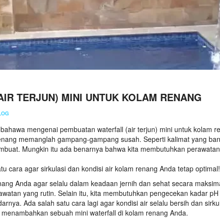
AIR TERJUN) MINI UNTUK KOLAM RENANG
LOG
bahawa mengenai pembuatan waterfall (air terjun) mini untuk kolam r
m renang memanglah gampang-gampang susah. Seperti kalimat yang ba
membuat. Mungkin itu ada benarnya bahwa kita membutuhkan perawatan
tu cara agar sirkulasi dan kondisi air kolam renang Anda tetap optimal!
ang Anda agar selalu dalam keadaan jernih dan sehat secara maksima
watan yang rutin. Selain itu, kita membutuhkan pengecekan kadar pH
rnya. Ada salah satu cara lagi agar kondisi air selalu bersih dan sirku
gan menambahkan sebuah mini waterfall di kolam renang Anda.