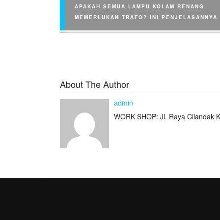
APAKAH SEMUA LAMPU KOLAM RENANG
MEMERLUKAN TRAFO? INI PENJELASANNYA
About The Author
Apakah Semua Lampu Kolam Renang Memerluk
admin
Ini Penjelasannya Pencahayaan menjadi salah 
penting dalam sebuah kolam renang. Selain…
WORK SHOP: Jl. Raya Cilandak K