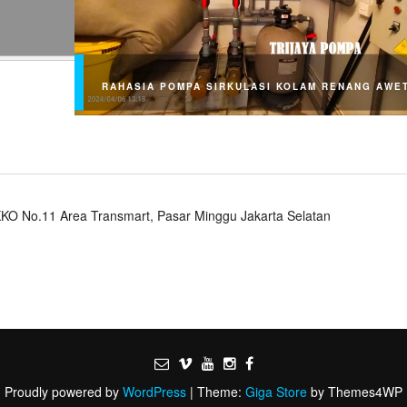
RAHASIA POMPA SIRKULASI KOLAM RENANG AWE
an Trafo?
satu elemen
Rahasia Pompa Sirkulasi Kolam Renang Awet: Perawa
KO No.11 Area Transmart, Pasar Minggu Jakarta Selatan
Rutin dan Tepat Pentingnya Pompa Sirkulasi Kolam
Renang Rahasia Pompa Sirkulasi Kolam Renang…
Proudly powered by
WordPress
|
Theme:
Giga Store
by Themes4WP