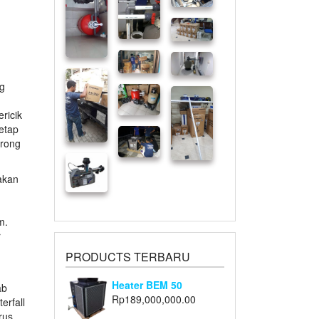
ng
ricik
etap
orong
 akan
m.
r
PRODUCTS TERBARU
Heater BEM 50
ab
Rp
189,000,000.00
erfall
rus