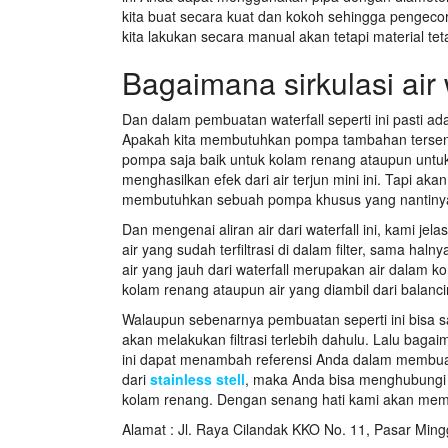
kita buat secara kuat dan kokoh sehingga pengeco
kita lakukan secara manual akan tetapi material t
Bagaimana sirkulasi air 
Dan dalam pembuatan waterfall seperti ini pasti ad
Apakah kita membutuhkan pompa tambahan tersendir
pompa saja baik untuk kolam renang ataupun untu
menghasilkan efek dari air terjun mini ini. Tapi ak
membutuhkan sebuah pompa khusus yang nantinya ak
Dan mengenai aliran air dari waterfall ini, kami 
air yang sudah terfiltrasi di dalam filter, sama haln
air yang jauh dari waterfall merupakan air dalam k
kolam renang ataupun air yang diambil dari balanci
Walaupun sebenarnya pembuatan seperti ini bisa sa
akan melakukan filtrasi terlebih dahulu. Lalu ba
ini dapat menambah referensi Anda dalam membuat
dari
stainless stell
, maka Anda bisa menghubungi
kolam renang. Dengan senang hati kami akan me
Alamat : Jl. Raya Cilandak KKO No. 11, Pasar Ming