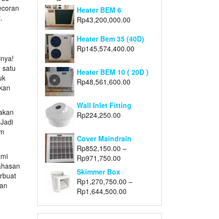
ecoran
Heater BEM 6
.
Rp
43,200,000.00
Heater Bem 35 (40D)
Rp
145,574,400.00
inya!
 satu
Heater BEM 10 ( 20D )
uk
Rp
48,561,600.00
akan
Wall Inlet Fitting
pakan
Rp
224,250.00
 Jadi
am
Cover Maindrain
Rp
852,150.00
–
ami
Rp
971,750.00
bahasan
Skimmer Box
rbuat
Rp
1,270,750.00
–
pan
Rp
1,644,500.00