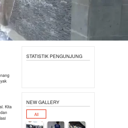
STATISTIK PENGUNJUNG
enang
nyak
NEW GALLERY
l. Kita
 dan
All
lasi