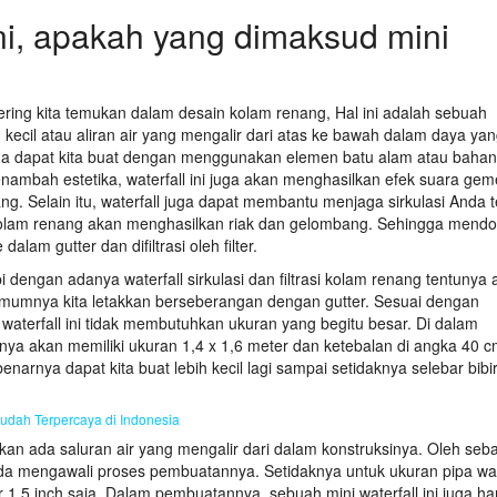
ni, apakah yang dimaksud mini
sering kita temukan dalam desain kolam renang, Hal ini adalah sebuah
un kecil atau aliran air yang mengalir dari atas ke bawah dalam daya ya
 juga dapat kita buat dengan menggunakan elemen batu alam atau bahan
nambah estetika, waterfall ini juga akan menghasilkan efek suara geme
g. Selain itu, waterfall juga dapat membantu menjaga sirkulasi Anda t
ir kolam renang akan menghasilkan riak dan gelombang. Sehingga mend
lam gutter dan difiltrasi oleh filter.
 dengan adanya waterfall sirkulasi dan filtrasi kolam renang tentunya
 umumnya kita letakkan berseberangan dengan gutter. Sesuai dengan
 waterfall ini tidak membutuhkan ukuran yang begitu besar. Di dalam
tinya akan memiliki ukuran 1,4 x 1,6 meter dan ketebalan di angka 40 c
narnya dapat kita buat lebih kecil lagi sampai setidaknya selebar bibi
udah Terpercaya di Indonesia
 akan ada saluran air yang mengalir dari dalam konstruksinya. Oleh seb
nda mengawali proses pembuatannya. Setidaknya untuk ukuran pipa wat
1,5 inch saja. Dalam pembuatannya, sebuah mini waterfall ini juga ha