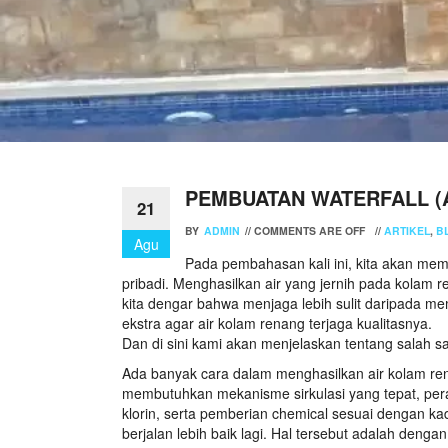
PEMBUATAN WATERFALL (
21
BY
ADMIN
//
COMMENTS ARE OFF
//
ARTIKEL
,
B
Agu
Pada pembahasan kali ini, kita akan mem
pribadi. Menghasilkan air yang jernih pada kola
kita dengar bahwa menjaga lebih sulit daripada 
ekstra agar air kolam renang terjaga kualitasnya.
Dan di sini kami akan menjelaskan tentang salah sa
Ada banyak cara dalam menghasilkan air kolam ren
membutuhkan mekanisme sirkulasi yang tepat, pera
klorin, serta pemberian chemical sesuai dengan kada
berjalan lebih baik lagi. Hal tersebut adalah den