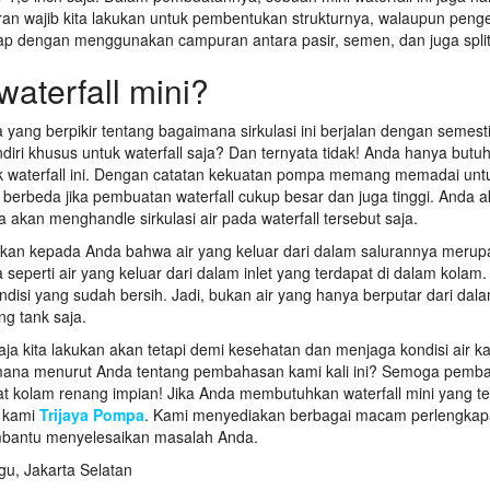
ran wajib kita lakukan untuk pembentukan strukturnya, walaupun peng
etap dengan menggunakan campuran antara pasir, semen, dan juga split
waterfall mini?
a yang berpikir tentang bagaimana sirkulasi ini berjalan dengan semest
i khusus untuk waterfall saja? Dan ternyata tidak! Anda hanya butuh
k waterfall ini. Dengan catatan kekuatan pompa memang memadai unt
an berbeda jika pembuatan waterfall cukup besar dan juga tinggi. Anda 
an menghandle sirkulasi air pada waterfall tersebut saja.
jelaskan kepada Anda bahwa air yang keluar dari dalam salurannya meru
ya seperti air yang keluar dari dalam inlet yang terdapat di dalam kolam.
ondisi yang sudah bersih. Jadi, bukan air yang hanya berputar dari dal
ng tank saja.
ja kita lakukan akan tetapi demi kesehatan dan menjaga kondisi air k
gaimana menurut Anda tentang pembahasan kami kali ini? Semoga pem
 kolam renang impian! Jika Anda membutuhkan waterfall mini yang te
 kami
Trijaya Pompa
. Kami menyediakan berbagai macam perlengka
mbantu menyelesaikan masalah Anda.
gu, Jakarta Selatan