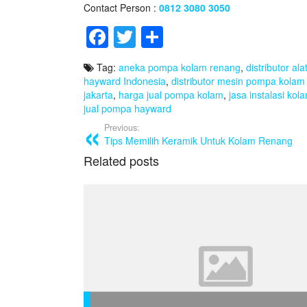
Contact Person :
0812 3080 3050
F
T
S
a
wi
h
Tag:
aneka pompa kolam renang
,
distributor al
c
tt
ar
hayward Indonesia
,
distributor mesin pompa kolam
e
er
e
jakarta
,
harga jual pompa kolam
,
jasa instalasi ko
jual pompa hayward
b
Previous:
o
Tips Memilih Keramik Untuk Kolam Renang
Related posts
o
k