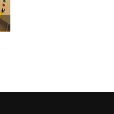
T
tan