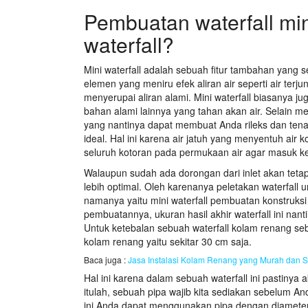
Pembuatan waterfall mi
waterfall?
Mini waterfall adalah sebuah fitur tambahan yang 
elemen yang meniru efek aliran air seperti air terj
menyerupai aliran alami. Mini waterfall biasanya
bahan alami lainnya yang tahan akan air. Selain me
yang nantinya dapat membuat Anda rileks dan tenan
ideal. Hal ini karena air jatuh yang menyentuh a
seluruh kotoran pada permukaan air agar masuk ke da
Walaupun sudah ada dorongan dari inlet akan tetapi
lebih optimal. Oleh karenanya peletakan waterfall
namanya yaitu mini waterfall pembuatan konstruksi
pembuatannya, ukuran hasil akhir waterfall ini nan
Untuk ketebalan sebuah waterfall kolam renang sebe
kolam renang yaitu sekitar 30 cm saja.
Baca juga :
Jasa Instalasi Kolam Renang yang Murah dan S
Hal ini karena dalam sebuah waterfall ini pastinya
itulah, sebuah pipa wajib kita sediakan sebelum A
ini Anda dapat menggunakan pipa dengan diameter 