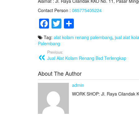
Alamat : Jl. Raya Cilandak KKO No. 11, Pasar Ming
Contact Person :
085775405224
F
T
S
a
wi
h
Tag:
alat kolam renang palembang
,
jual alat k
c
tt
ar
Palembang
e
er
e
Previous:
Jual Alat Kolam Renang Bsd Terlengkap
b
o
About The Author
o
admin
k
WORK SHOP: Jl. Raya Cilandak K