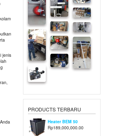
m
 kolam
butkan
rta
 jenis
elah
ng
ran,
PRODUCTS TERBARU
Heater BEM 50
g Anda
Rp
189,000,000.00