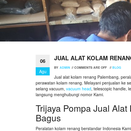
JUAL ALAT KOLAM RENA
06
BY
ADMIN
//
COMMENTS ARE OFF
//
BLOG
Agu
Jual alat kolam renang Palembang, perala
perawatan kolam renang. Melayani penjualan ke selu
selang vacuum,
vacuum head
, telescopic handle,
langsung menghubungi nomor Kami.
Trijaya Pompa Jual Al
Bagus
Peralatan kolam renang berstandar Indonesia Ka