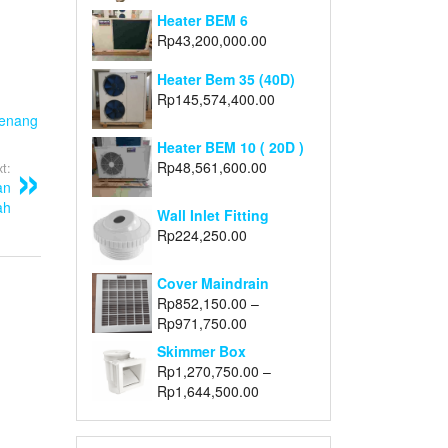
Heater BEM 6
Rp
43,200,000.00
Heater Bem 35 (40D)
Rp
145,574,400.00
Renang
Heater BEM 10 ( 20D )
Rp
48,561,600.00
t:
an
ah
Wall Inlet Fitting
Rp
224,250.00
Cover Maindrain
Rp
852,150.00
–
Rp
971,750.00
Skimmer Box
Rp
1,270,750.00
–
Rp
1,644,500.00