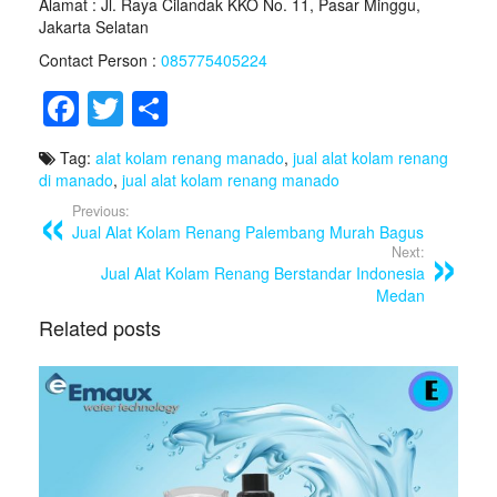
Alamat : Jl. Raya Cilandak KKO No. 11, Pasar Minggu,
Jakarta Selatan
Contact Person :
085775405224
F
T
S
a
wi
h
Tag:
alat kolam renang manado
,
jual alat kolam renang
c
tt
ar
di manado
,
jual alat kolam renang manado
e
er
e
Previous:
Jual Alat Kolam Renang Palembang Murah Bagus
b
Next:
o
Jual Alat Kolam Renang Berstandar Indonesia
Medan
o
Related posts
k