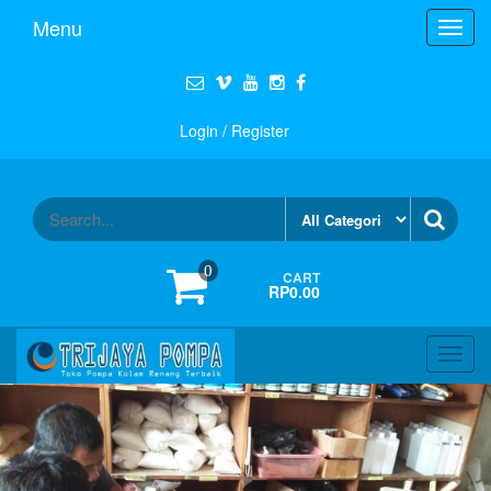
Menu
Toggl
navig
Login / Register
0
CART
RP0.00
Toggl
navig