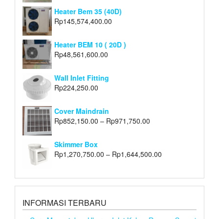
Heater Bem 35 (40D)
Rp
145,574,400.00
Heater BEM 10 ( 20D )
Rp
48,561,600.00
Wall Inlet Fitting
Rp
224,250.00
Cover Maindrain
Rp
852,150.00
–
Rp
971,750.00
Skimmer Box
Rp
1,270,750.00
–
Rp
1,644,500.00
INFORMASI TERBARU