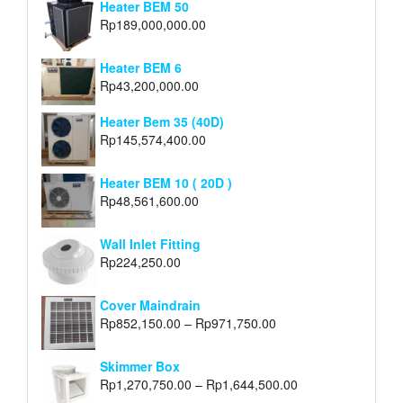
Heater BEM 50
Rp
189,000,000.00
Heater BEM 6
Rp
43,200,000.00
Heater Bem 35 (40D)
Rp
145,574,400.00
Heater BEM 10 ( 20D )
Rp
48,561,600.00
Wall Inlet Fitting
Rp
224,250.00
Cover Maindrain
Rp
852,150.00
–
Rp
971,750.00
Skimmer Box
Rp
1,270,750.00
–
Rp
1,644,500.00