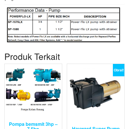
Produk Terkait
Obral!
Pompa bemsmit 3hp –
Hayward Super Pump
7,5hp