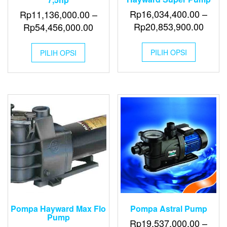
Rp
16,034,400.00
–
Rp
11,136,000.00
–
Rp
20,853,900.00
Rp
54,456,000.00
PILIH OPSI
PILIH OPSI
Pompa Hayward Max Flo
Pompa Astral Pump
Pump
Rp
19,537,000.00
–