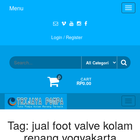
Menu
Toggl
navig
Login / Register
0
CART
RP0.00
Toggl
navig
Tag:
jual foot valve kolam
renang yogyakarta