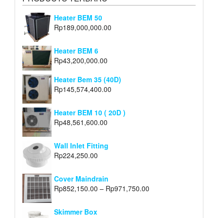
Heater BEM 50
Rp
189,000,000.00
Heater BEM 6
Rp
43,200,000.00
Heater Bem 35 (40D)
Rp
145,574,400.00
Heater BEM 10 ( 20D )
Rp
48,561,600.00
Wall Inlet Fitting
Rp
224,250.00
Cover Maindrain
Rp
852,150.00
–
Rp
971,750.00
Skimmer Box