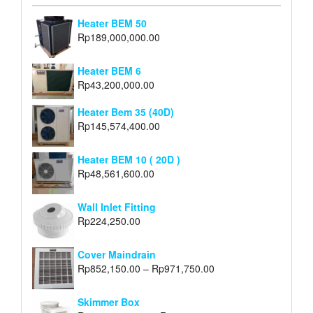
Heater BEM 50
Rp
189,000,000.00
Heater BEM 6
Rp
43,200,000.00
Heater Bem 35 (40D)
Rp
145,574,400.00
Heater BEM 10 ( 20D )
Rp
48,561,600.00
Wall Inlet Fitting
Rp
224,250.00
Cover Maindrain
Rp
852,150.00
–
Rp
971,750.00
Skimmer Box