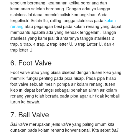
sebelum berenang, keamanan ketika berenang dan
keamanan setelah berenang. Dengan adanya tangga
stainless ini dapat meminimalisir kemungkinan Anda
tergelincir. Selain itu, railing tangga stainless pada
kolam
renang
atau pegangan besi pada kolam renang yang dapat
membantu apabila ada yang hendak tenggelam. Tangga
stainless yang kami jual di antaranya tangga stainless 2
trap, 3 trap, 4 trap, 2 trap letter U, 3 trap Letter U, dan 4
trap letter U.
6. Foot Valve
Foot valve atau yang biasa disebut dengan tusen klep yang
memiliki fungsi penting pada pipa hisap. Pada pipa hisap
foot valve sebuah mesin pompa air kolam renang, tusen
klep ini dapat berfungsi sebagai penahan aliran air kolam
renang yang telah berada pada pipa agar air tidak kembali
turun ke bawah.
7. Ball Valve
Ball valve
merupakan jenis
valve
yang paling umum kita
gunakan pada kolam renang konvensional. Kita sebut
ball