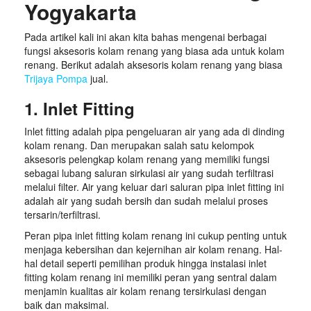
Yogyakarta
Pada artikel kali ini akan kita bahas mengenai berbagai
fungsi aksesoris kolam renang yang biasa ada untuk kolam
renang. Berikut adalah aksesoris kolam renang yang biasa
Trijaya Pompa
jual.
1. Inlet Fitting
Inlet fitting adalah pipa pengeluaran air yang ada di dinding
kolam renang. Dan merupakan salah satu kelompok
aksesoris pelengkap kolam renang yang memiliki fungsi
sebagai lubang saluran sirkulasi air yang sudah terfiltrasi
melalui filter. Air yang keluar dari saluran pipa inlet fitting ini
adalah air yang sudah bersih dan sudah melalui proses
tersarin/terfiltrasi.
Peran pipa inlet fitting kolam renang ini cukup penting untuk
menjaga kebersihan dan kejernihan air kolam renang. Hal-
hal detail seperti pemilihan produk hingga instalasi inlet
fitting kolam renang ini memiliki peran yang sentral dalam
menjamin kualitas air kolam renang tersirkulasi dengan
baik dan maksimal.