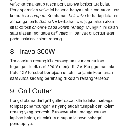
valve
karena katup tusen penutupnya berbentuk bulat.
Pengoperasian
valve
ini bekerja hanya untuk memutar tuas
ke arah
close/open
. Ketahanan
ball valve
terhadap tekanan
air sangat baik.
Ball valve
berbahan
pvc
juga tahan akan
sifat korosif
chlorine pada kolam renang
. Mungkin ini salah
satu alasan mengapa
ball valve
ini banyak di pergunakan
pada instalasi kolam renang.
8. Travo 300W
Trafo kolam renang kita pasang untuk menurunkan
tegangan listrik dari 220 V menjadi 12V. Penggunaan alat
trafo 12V tersebut bertujuan untuk menjamin keamanan
saat Anda sedang berenang di kolam renang tersebut.
9. Grill Gutter
Fungsi utama dari grill gutter dapat kita katakan sebagai
tempat penampungan air yang sudah tumpah dari kolam
renang yang berlebih. Biasanya akan menggunakan
lapisan beton, aluminium ataupun lainnya sebagai
penutupnya.