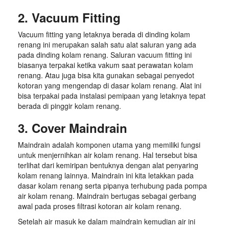
2. Vacuum Fitting
Vacuum fitting yang letaknya berada di dinding kolam
renang ini merupakan salah satu alat saluran yang ada
pada dinding kolam renang. Saluran vacuum fitting ini
biasanya terpakai ketika vakum saat perawatan kolam
renang. Atau juga bisa kita gunakan sebagai penyedot
kotoran yang mengendap di dasar kolam renang. Alat ini
bisa terpakai pada instalasi pemipaan yang letaknya tepat
berada di pinggir kolam renang.
3. Cover Maindrain
Maindrain adalah komponen utama yang memiliki fungsi
untuk menjernihkan air kolam renang. Hal tersebut bisa
terlihat dari kemiripan bentuknya dengan alat penyaring
kolam renang lainnya. Maindrain ini kita letakkan pada
dasar kolam renang serta pipanya terhubung pada pompa
air kolam renang. Maindrain bertugas sebagai gerbang
awal pada proses filtrasi kotoran air kolam renang.
Setelah air masuk ke dalam maindrain kemudian air ini