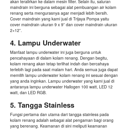
akan teralirkan ke dalam mesin filter. Selain itu, saluran
maindrain ini berguna sebagai alat pembuangan air kolam
renang serta mengurasnya agar menjadi lebih bersih.
Cover maindrain yang kami jual di Trijaya Pompa yaitu
cover maindrain ukuran 9 x 9” dan cover maindrain ukuran
2×12”.
4. Lampu Underwater
Manfaat lampu underwater ini juga berguna untuk
pencahayaan di dalam kolam renang. Dengan begitu,
kolam renang akan tetap terlihat indah dan bercahaya
terlebih lagi pada saat malam hari. Anda semua juga dapat
memilih lampu underwater kolam renang ini sesuai dengan
yang anda inginkan. Lampu underwater yang kami jual di
antaranya lampu underwater Hallogen 100 watt, LED 12
watt, dan LED RGB.
5. Tangga Stainless
Fungsi pertama dan utama dari tangga stainless pada
kolam renang adalah sebagai alat pengaman bagi orang
yang berenang. Keamanan di sini meliputi keamanan