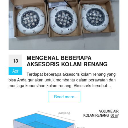
MENGENAL BEBERAPA
13
AKSESORIS KOLAM RENANG
Apr
Terdapat beberapa aksesoris kolam renang yang
bisa Anda gunakan untuk membantu dalam perawatan dan
menjaga kebersihan kolam renang. Aksesoris tersebut…
Read more