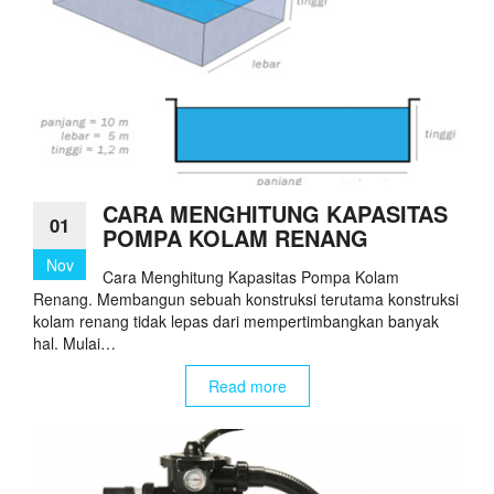
CARA MENGHITUNG KAPASITAS
01
POMPA KOLAM RENANG
Nov
Cara Menghitung Kapasitas Pompa Kolam
Renang. Membangun sebuah konstruksi terutama konstruksi
kolam renang tidak lepas dari mempertimbangkan banyak
hal. Mulai…
Read more