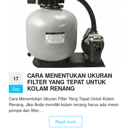
CARA MENENTUKAN UKURAN
17
FILTER YANG TEPAT UNTUK
KOLAM RENANG
Sep
Cara Menentukan Ukuran Filter Yang Tepat Untuk Kolam
Renang. Jika Anda memiliki kolam renang harus ada mesin
pompa dan filter.…
Read more