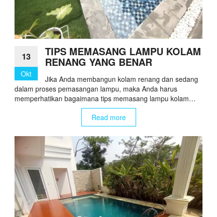
TIPS MEMASANG LAMPU KOLAM
13
RENANG YANG BENAR
Okt
Jika Anda membangun kolam renang dan sedang
dalam proses pemasangan lampu, maka Anda harus
memperhatikan bagaimana tips memasang lampu kolam…
Read more